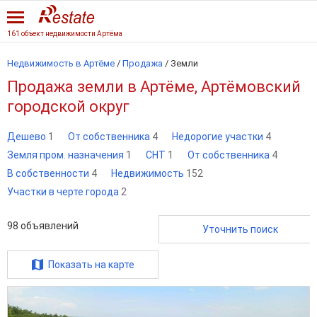
161 объект недвижимости Артёма
Недвижимость в Артёме
/
Продажа
/
Земли
Продажа земли в Артёме, Артёмовский
городской округ
Дешево
1
От собственника
4
Недорогие участки
4
Земля пром. назначения
1
СНТ
1
От собственника
4
В собственности
4
Недвижимость
152
Участки в черте города
2
98
объявлений
Уточнить поиск
Показать на карте