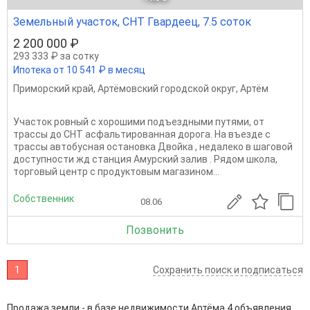
Земельный участок, СНТ Гвардеец, 7.5 соток
2 200 000 ₽
293 333 ₽ за сотку
Ипотека от 10 541 ₽ в месяц
Приморский край
,
Артёмовский городской округ
,
Артём
Участок ровный с хорошими подъездными путями, от
трассы до СНТ асфальтированная дорога. На въезде с
трассы автобусная остановка Двойка , недалеко в шаговой
доступности жд станция Амурский залив . Рядом школа,
торговый центр с продуктовым магазином...
Собственник
08.06
Позвонить
1
Сохранить поиск и подписаться
Продажа земли - в базе недвижимости Артёма 4 объявления