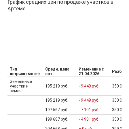
График средних цен по продаже участков в
Артёме
Тип
Средн. цена
Изменение с
Разброс
недвижимости
сот.
21.04.2026
Земельные
участки и
195 219 руб.
- 9 449 руб.
350 000 .
земля
195 219 руб.
- 9 449 руб.
350 000 .
197 567 руб.
- 7 101 руб.
350 000 .
199 687 руб.
- 4 981 руб.
350 000 .
204 668 руб.
+ 0 руб.
399 000 .